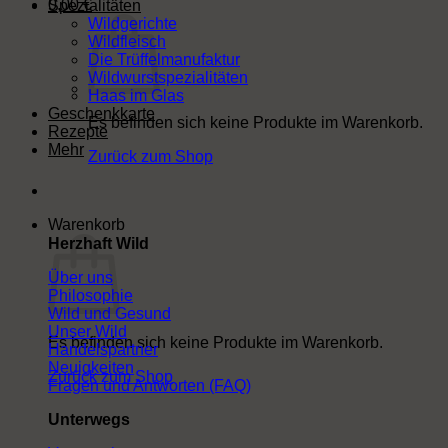
0,00
€
Spezialitäten
Wildgerichte
Wildfleisch
Die Trüffelmanufaktur
Wildwurstspezialitäten
Haas im Glas
Geschenkkarte
Es befinden sich keine Produkte im Warenkorb.
Rezepte
Mehr
Zurück zum Shop
Warenkorb
Herzhaft Wild
Über uns
Philosophie
Wild und Gesund
Unser Wild
Es befinden sich keine Produkte im Warenkorb.
Handelspartner
Neuigkeiten
Zurück zum Shop
Fragen und Antworten (FAQ)
Unterwegs