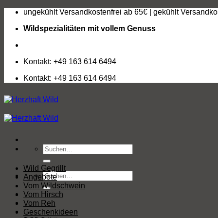
Zum
ungekühlt Versandkostenfrei ab 65€ | gekühlt Versandko
Inhalt
Wildspezialitäten mit vollem Genuss
springen
Kontakt: +49 163 614 6494
Kontakt: +49 163 614 6494
Suchen
nach:
Wild Gegrillt
Suchen
Angebote
nach:
Vom Wildschwein
Vom Hirsch
Vom Reh
Geschenkideen