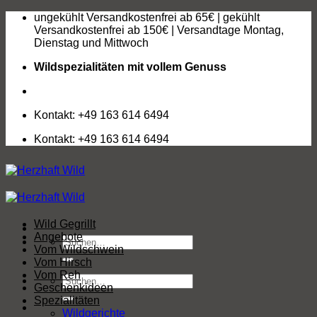
Zum
ungekühlt Versandkostenfrei ab 65€ | gekühlt
Inhalt
Versandkostenfrei ab 150€ | Versandtage Montag,
springen
Dienstag und Mittwoch
Wildspezialitäten mit vollem Genuss
Kontakt: +49 163 614 6494
Kontakt: +49 163 614 6494
Wild Gegrillt
Angebote
Suchen
Vom Wildschwein
nach:
Vom Hirsch
Vom Reh
Suchen
Geschenkideen
nach:
Spezialitäten
Wildgerichte