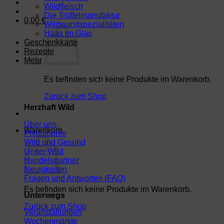
Wildfleisch
Die Trüffelmanufaktur
0,00
€
Wildwurstspezialitäten
Haas im Glas
Geschenkkarte
Rezepte
Mehr
Es befinden sich keine Produkte im Warenkorb.
Zurück zum Shop
Herzhaft Wild
Über uns
Warenkorb
Philosophie
Wild und Gesund
Unser Wild
Handelspartner
Neuigkeiten
Fragen und Antworten (FAQ)
Es befinden sich keine Produkte im Warenkorb.
Unterwegs
Zurück zum Shop
Veranstaltungen
Wochenmärkte