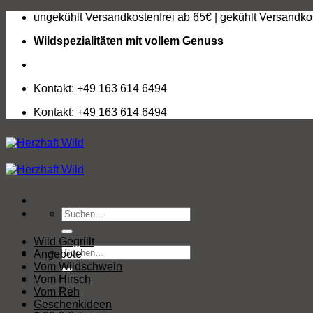
Zum
ungekühlt Versandkostenfrei ab 65€ | gekühlt Versandko
Inhalt
Wildspezialitäten mit vollem Genuss
springen
Kontakt: +49 163 614 6494
Kontakt: +49 163 614 6494
Suchen
nach:
Wild Gegrillt
Suchen
Angebote
nach:
Vom Wildschwein
Vom Hirsch
Vom Reh
Geschenkideen