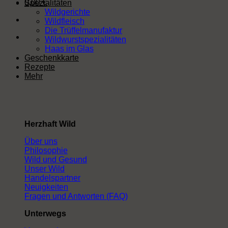
0,00
€
Spezialitäten
Wildgerichte
Wildfleisch
Die Trüffelmanufaktur
Wildwurstspezialitäten
Haas im Glas
Geschenkkarte
Rezepte
Mehr
Herzhaft Wild
Über uns
Philosophie
Wild und Gesund
Unser Wild
Handelspartner
Neuigkeiten
Fragen und Antworten (FAQ)
Unterwegs