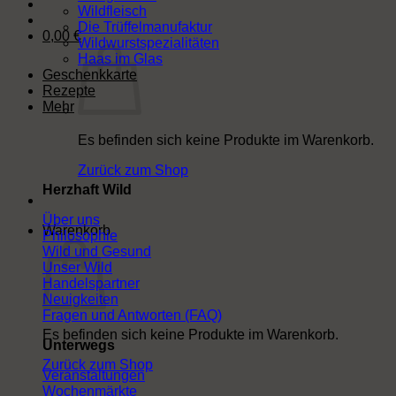
Wildfleisch
Die Trüffelmanufaktur
0,00
€
Wildwurstspezialitäten
Haas im Glas
Geschenkkarte
Rezepte
Mehr
Es befinden sich keine Produkte im Warenkorb.
Zurück zum Shop
Herzhaft Wild
Über uns
Warenkorb
Philosophie
Wild und Gesund
Unser Wild
Handelspartner
Neuigkeiten
Fragen und Antworten (FAQ)
Es befinden sich keine Produkte im Warenkorb.
Unterwegs
Zurück zum Shop
Veranstaltungen
Wochenmärkte