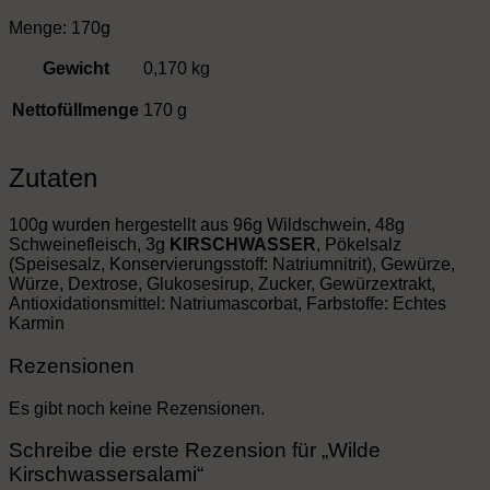
Menge: 170g
Gewicht
0,170 kg
Nettofüllmenge
170 g
Zutaten
100g wurden hergestellt aus 96g Wildschwein, 48g
Schweinefleisch, 3g
KIRSCHWASSER
, Pökelsalz
(Speisesalz, Konservierungsstoff: Natriumnitrit), Gewürze,
Würze, Dextrose, Glukosesirup, Zucker, Gewürzextrakt,
Antioxidationsmittel: Natriumascorbat, Farbstoffe: Echtes
Karmin
Rezensionen
Es gibt noch keine Rezensionen.
Schreibe die erste Rezension für „Wilde
Kirschwassersalami“