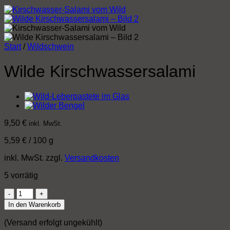
Start
/
Wildschwein
Wilde Kirschwassersalami
9,50
€
inkl. MwSt.
5,59
€
/
100
g
inkl. MwSt.
zzgl.
Versandkosten
5 vorrätig
Wilde
Kirschwassersalami
In den Warenkorb
Menge
(Versand erfolgt ungekühlt)