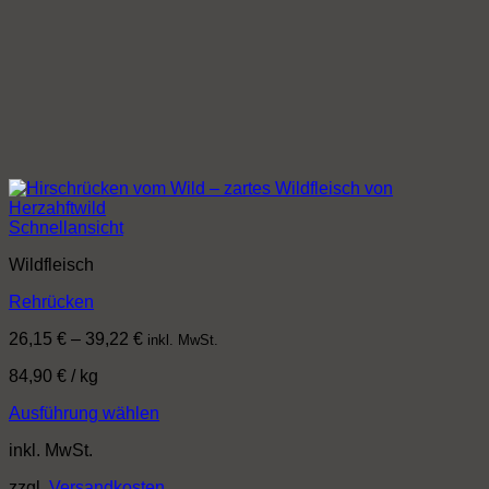
Schnellansicht
Wildfleisch
Rehrücken
26,15
€
–
39,22
€
inkl. MwSt.
84,90
€
/
kg
Ausführung wählen
Dieses
inkl. MwSt.
Produkt
weist
zzgl.
Versandkosten