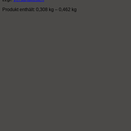
mehrere
Varianten
Produkt enthält: 0,308
kg
– 0,462
kg
auf.
Die
Optionen
können
auf
der
Produktseite
gewählt
werden