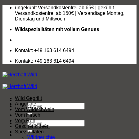
Zum
ungekühlt Versandkostenfrei ab 65€ | gekühlt
Inhalt
Versandkostenfrei ab 150€ | Versandtage Montag,
springen
Dienstag und Mittwoch
Wildspezialitäten mit vollem Genuss
Kontakt: +49 163 614 6494
Kontakt: +49 163 614 6494
Wild Gegrillt
Angebote
Suchen
Vom Wildschwein
nach:
Vom Hirsch
Vom Reh
Suchen
Geschenkideen
nach:
Spezialitäten
Wildgerichte