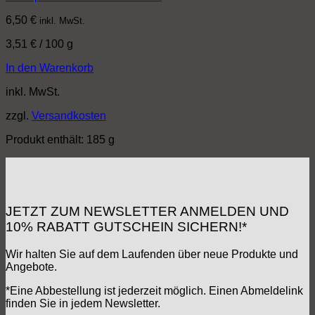
6,50
€
inkl. MwSt.
3,51
€
/
100
g
In den Warenkorb
inkl. MwSt.
zzgl.
Versandkosten
Produkt enthält: 185
g
JETZT ZUM NEWSLETTER ANMELDEN UND
10% RABATT GUTSCHEIN SICHERN!*
Wir halten Sie auf dem Laufenden über neue Produkte und
Angebote.
*Eine Abbestellung ist jederzeit möglich. Einen Abmeldelink
finden Sie in jedem Newsletter.