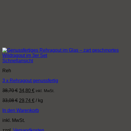
Schnellansicht
Reh
3 x Rehragout genussfertig
Ursprünglicher
Aktueller
38,70
€
34,80
€
inkl. MwSt.
Preis
Preis
33,08
€
29,74
€
/
kg
war:
ist:
38,70 €
34,80 €.
In den Warenkorb
inkl. MwSt.
zzgl.
Versandkosten