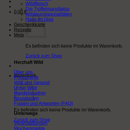
Wildfleisch
Die Trüffelmanufaktur
0,00
€
Wildwurstspezialitäten
Haas im Glas
Geschenkkarte
Rezepte
Mehr
Es befinden sich keine Produkte im Warenkorb.
Zurück zum Shop
Herzhaft Wild
Über uns
Warenkorb
Philosophie
Wild und Gesund
Unser Wild
Handelspartner
Neuigkeiten
Fragen und Antworten (FAQ)
Es befinden sich keine Produkte im Warenkorb.
Unterwegs
Zurück zum Shop
Veranstaltungen
Wochenmärkte