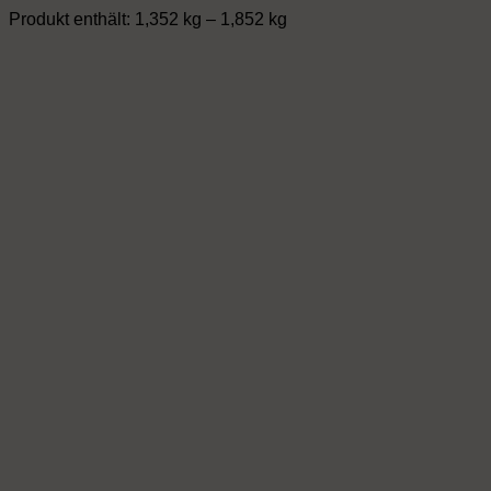
Varianten
Produkt enthält: 1,352
kg
– 1,852
kg
auf.
Die
Optionen
können
auf
der
Produktseite
gewählt
werden