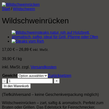
Start
/
Wildschwein
Wildschweinrücken
17,00
€
–
26,89
€
inkl. MwSt.
39,90
€
/
kg
inkl. MwSt.
zzgl.
Versandkosten
Gewicht
Zurücksetzen
Wildschweinrücken
Menge
In den Warenkorb
(Tiefkühlversand – keine Geschenkverpackung möglich)
Wildschweinrücken – zart, saftig & aromatisch. Perfekt zum
Braten oder Grillen. Das Edelstück für Feinschmecker.