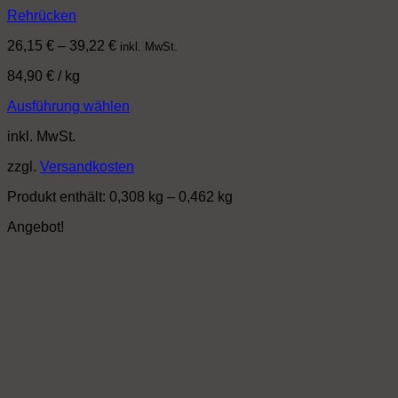
Rehrücken
26,15
€
–
39,22
€
inkl. MwSt.
84,90
€
/
kg
Ausführung wählen
Dieses
inkl. MwSt.
Produkt
weist
zzgl.
Versandkosten
mehrere
Varianten
Produkt enthält: 0,308
kg
– 0,462
kg
auf.
Die
Angebot!
Optionen
können
auf
der
Produktseite
gewählt
werden