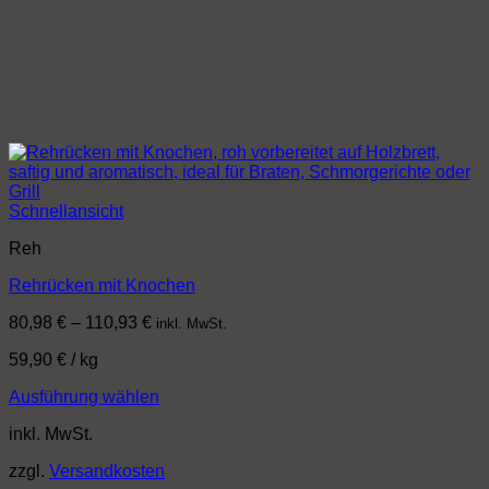
Schnellansicht
Reh
Rehrücken mit Knochen
80,98
€
–
110,93
€
inkl. MwSt.
59,90
€
/
kg
Ausführung wählen
Dieses
inkl. MwSt.
Produkt
weist
zzgl.
Versandkosten
mehrere