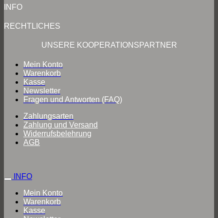
INFO
RECHTLICHES
UNSERE KOOPERATIONSPARTNER
Mein Konto
Warenkorb
Kasse
Newsletter
Fragen und Antworten (FAQ)
Zahlungsarten
Zahlung und Versand
Widerrufsbelehrung
AGB
INFO
Mein Konto
Warenkorb
Kasse