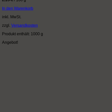
war:
ist:
65,70 €
57,90 €.
In den Warenkorb
inkl. MwSt.
zzgl.
Versandkosten
Produkt enthält: 1000
g
Angebot!