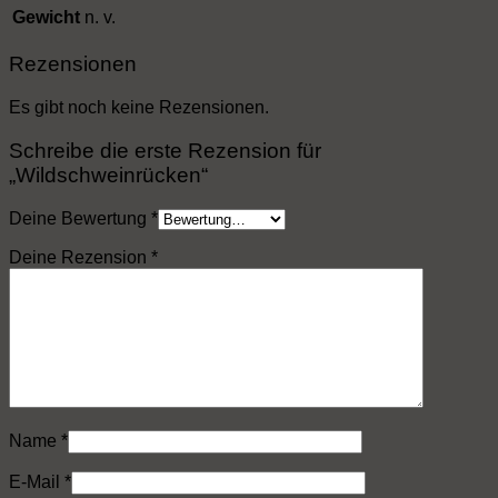
Gewicht
n. v.
Rezensionen
Es gibt noch keine Rezensionen.
Schreibe die erste Rezension für
„Wildschweinrücken“
Deine Bewertung
*
Deine Rezension
*
Name
*
E-Mail
*