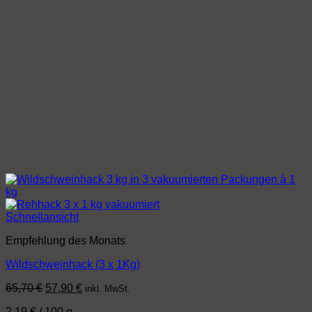
Schnellansicht
Empfehlung des Monats
Wildschweinhack (3 x 1Kg)
Ursprünglicher
Aktueller
65,70
€
57,90
€
inkl. MwSt.
Preis
Preis
2,19
€
/
100
g