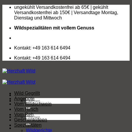
Zum
ungekühlt Versandkostenfrei ab 65€ | gekühlt
Inhalt
Versandkostenfrei ab 150€ | Versandtage Montag,
springen
Dienstag und Mittwoch
Wildspezialitäten mit vollem Genuss
Kontakt: +49 163 614 6494
Kontakt: +49 163 614 6494
Wild Gegrillt
Angebote
Suchen
Vom Wildschwein
nach:
Vom Hirsch
Vom Reh
Suchen
Geschenkideen
nach:
Spezialitäten
Wildgerichte