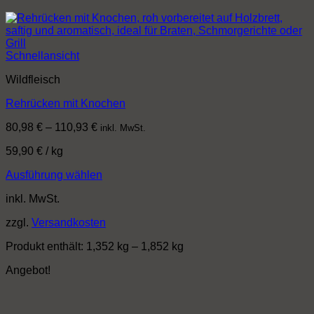
Schnellansicht
Wildfleisch
Rehrücken mit Knochen
80,98
€
–
110,93
€
inkl. MwSt.
59,90
€
/
kg
Ausführung wählen
Dieses
inkl. MwSt.
Produkt
weist
zzgl.
Versandkosten
mehrere
Varianten
Produkt enthält: 1,352
kg
– 1,852
kg
auf.
Die
Angebot!
Optionen
können
auf
der