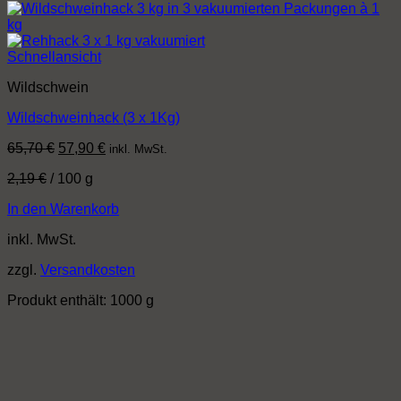
Schnellansicht
Wildschwein
Wildschweinhack (3 x 1Kg)
Ursprünglicher
Aktueller
65,70
€
57,90
€
inkl. MwSt.
Preis
Preis
2,19
€
/
100
g
war:
ist:
65,70 €
57,90 €.
In den Warenkorb
inkl. MwSt.
zzgl.
Versandkosten
Produkt enthält: 1000
g