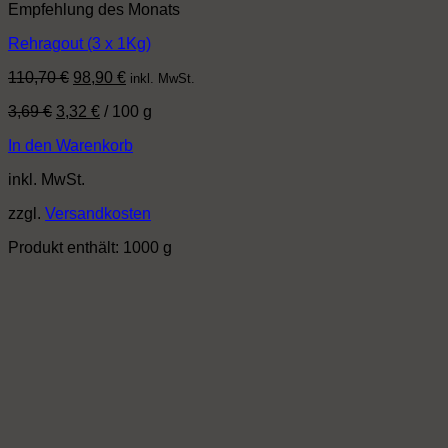
Empfehlung des Monats
Rehragout (3 x 1Kg)
Ursprünglicher
Aktueller
110,70
€
98,90
€
inkl. MwSt.
Preis
Preis
3,69
€
3,32
€
/
100
g
war:
ist:
110,70 €
98,90 €.
In den Warenkorb
inkl. MwSt.
zzgl.
Versandkosten
Produkt enthält: 1000
g