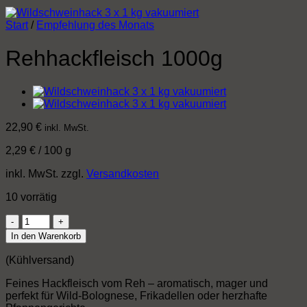
Start
/
Empfehlung des Monats
Rehhackfleisch 1000g
22,90
€
inkl. MwSt.
2,29
€
/
100
g
inkl. MwSt.
zzgl.
Versandkosten
10 vorrätig
Rehhackfleisch
1000g
In den Warenkorb
Menge
(Kühlversand)
Feines Hackfleisch vom Reh – aromatisch, mager und
perfekt für Wild-Bolognese, Frikadellen oder herzhafte