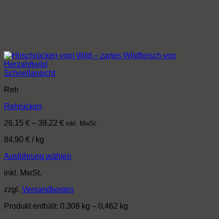
Schnellansicht
Reh
Rehrücken
26,15
€
–
39,22
€
inkl. MwSt.
84,90
€
/
kg
Ausführung wählen
Dieses
inkl. MwSt.
Produkt
weist
zzgl.
Versandkosten
mehrere
Varianten
Produkt enthält: 0,308
kg
– 0,462
kg
auf.
Die