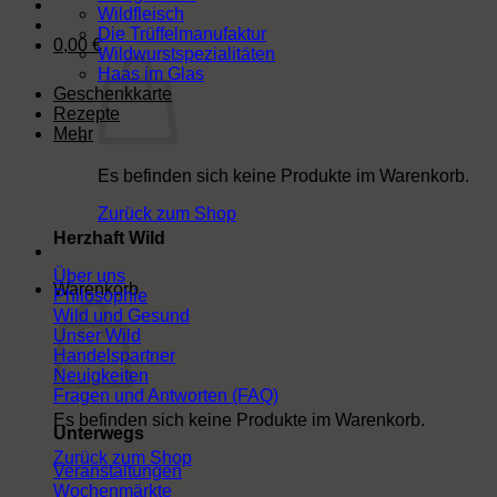
Wildfleisch
Die Trüffelmanufaktur
0,00
€
Wildwurstspezialitäten
Haas im Glas
Geschenkkarte
Rezepte
Mehr
Es befinden sich keine Produkte im Warenkorb.
Zurück zum Shop
Herzhaft Wild
Über uns
Warenkorb
Philosophie
Wild und Gesund
Unser Wild
Handelspartner
Neuigkeiten
Fragen und Antworten (FAQ)
Es befinden sich keine Produkte im Warenkorb.
Unterwegs
Zurück zum Shop
Veranstaltungen
Wochenmärkte