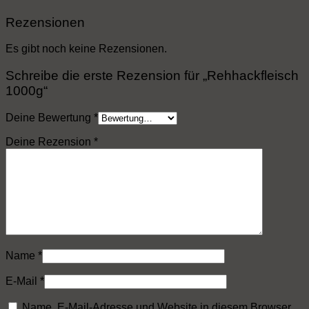
Rezensionen
Es gibt noch keine Rezensionen.
Schreibe die erste Rezension für „Rehhackfleisch
1000g“
Deine Bewertung
*
Deine Rezension
*
Name
*
E-Mail
*
Name, E-Mail-Adresse und Website in diesem Browser