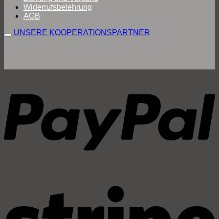
Widerrufsbelehrung
AGB
UNSERE KOOPERATIONSPARTNER
P
S