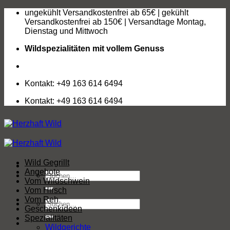
Zum
ungekühlt Versandkostenfrei ab 65€ | gekühlt
Inhalt
Versandkostenfrei ab 150€ | Versandtage Montag,
springen
Dienstag und Mittwoch
Wildspezialitäten mit vollem Genuss
Kontakt: +49 163 614 6494
Kontakt: +49 163 614 6494
Wild Gegrillt
Angebote
Suchen
Vom Wildschwein
nach:
Vom Hirsch
Vom Reh
Suchen
Geschenkideen
nach:
Spezialitäten
Wildgerichte