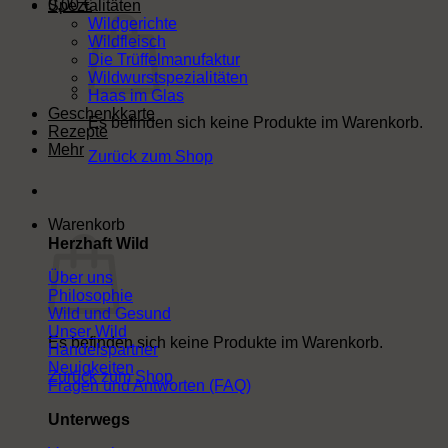
0,00
€
Spezialitäten
Wildgerichte
Wildfleisch
Die Trüffelmanufaktur
Wildwurstspezialitäten
Haas im Glas
Geschenkkarte
Es befinden sich keine Produkte im Warenkorb.
Rezepte
Mehr
Zurück zum Shop
Warenkorb
Herzhaft Wild
Über uns
Philosophie
Wild und Gesund
Unser Wild
Es befinden sich keine Produkte im Warenkorb.
Handelspartner
Neuigkeiten
Zurück zum Shop
Fragen und Antworten (FAQ)
Unterwegs