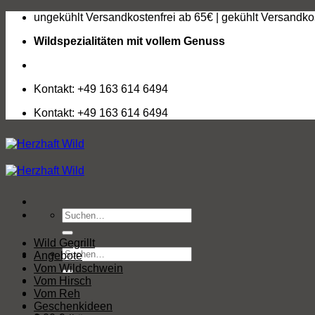
Zum
ungekühlt Versandkostenfrei ab 65€ | gekühlt Versandko
Inhalt
Wildspezialitäten mit vollem Genuss
springen
Kontakt: +49 163 614 6494
Kontakt: +49 163 614 6494
Suchen
nach:
Wild Gegrillt
Suchen
Angebote
nach:
Vom Wildschwein
Vom Hirsch
Vom Reh
Geschenkideen